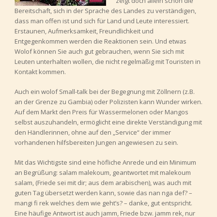
zeigt doch allein schon die
Bereitschaft, sich in der Sprache des Landes zu verständigen,
dass man offen ist und sich für Land und Leute interessiert.
Erstaunen, Aufmerksamkeit, Freundlichkeit und
Entgegenkommen werden die Reaktionen sein. Und etwas
Wolof können Sie auch gut gebrauchen, wenn Sie sich mit
Leuten unterhalten wollen, die nicht regelmäßig mit Touristen in
Kontakt kommen.
Auch ein wolof Small-talk bei der Begegnung mit Zöllnern (z.B.
an der Grenze zu Gambia) oder Polizisten kann Wunder wirken.
Auf dem Markt den Preis für Wassermelonen oder Mangos
selbst auszuhandeln, ermöglicht eine direkte Verständigung mit
den Händlerinnen, ohne auf den „Service“ der immer
vorhandenen hilfsbereiten Jungen angewiesen zu sein.
Mit das Wichtigste sind eine höfliche Anrede und ein Minimum
an Begrüßung: salam malekoum, geantwortet mit malekoum
salam, (Friede sei mit dir; aus dem arabischen), was auch mit
guten Tag übersetzt werden kann, sowie das nan nga def? –
mangi fi rek welches dem wie geht’s? – danke, gut entspricht.
Eine häufige Antwort ist auch jamm, Friede bzw. jamm rek, nur