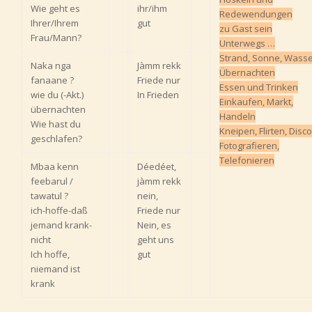
Wie geht es
ihr/ihm
Redewendungen
Ihrer/Ihrem
gut
zu Gast sein
Frau/Mann?
Unterwegs …
Strand, Sonne, Wass
Naka nga
Jàmm rekk
Übernachten
fanaane ?
Friede nur
Essen und Trinken
wie du (-Akt.)
In Frieden
Einkaufen, Markt,
übernachten
Handeln
Wie hast du
Kneipen, Flirten, Disco
geschlafen?
Fotografieren,
Telefonieren
Mbaa kenn
Déedéet,
feebarul /
jàmm rekk
tawatul ?
nein,
ich-hoffe-daß
Friede nur
jemand krank-
Nein, es
nicht
geht uns
Ich hoffe,
gut
niemand ist
krank