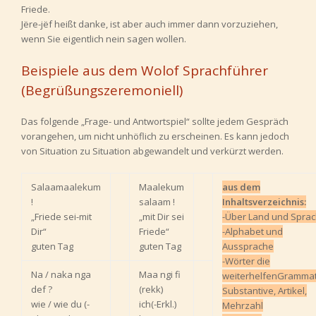
Friede.
Jëre-jëf heißt danke, ist aber auch immer dann vorzuziehen,
wenn Sie eigentlich nein sagen wollen.
Beispiele aus dem Wolof Sprachführer
(Begrüßungszeremoniell)
Das folgende „Frage- und Antwortspiel“ sollte jedem Gespräch
vorangehen, um nicht unhöflich zu erscheinen. Es kann jedoch
von Situation zu Situation abgewandelt und verkürzt werden.
Salaamaalekum
Maalekum
aus dem
!
salaam !
Inhaltsverzeichnis:
„Friede sei-mit
„mit Dir sei
-Über Land und Spra
Dir“
Friede“
-Alphabet und
guten Tag
guten Tag
Aussprache
-Wörter die
Na / naka nga
Maa ngi fi
weiterhelfen
Grammat
def ?
(rekk)
Substantive, Artikel,
wie / wie du (-
ich(-Erkl.)
Mehrzahl