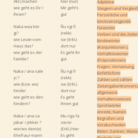
Akt.) machen
hier (nur)
Adjektive
wie geht es Dir /
Mir geht’s
Steigern und Verglei
Ihnen?
gut
Persönliche und
besitzanzeigende
Naka waa kër
Ñu ngi fi
Fürwörter
gi?
(rekk)
Verben und die Zeite
wie Leute-vom-
sie (Erkl.)
Bindewörter
Haus das?
dort nur
(Konjunktionen ),
wie geht es der
Es geht ihr
Verhältniswörter
Familie?
gut
(Präpositionen)
Fragen, Verneinung,
Naka / ana xale
Ñu ngi fi
Befehlsform
yi ?
(rekk)
Zahlen und zählen
wie (bzw. wo)
sie (Erkl.)
Zeitangaben
Konversa
Kinder
dort nur
allgemeine
wie geht es den
Es geht
Verhaltensweisen
Kindern?
ihnen gut
Sprichwörter
Anrede, Namen
Naka / ana sa
Mu nga fa
Begrüßen und
jabar / jëkkër ?
sie/er
Verabschieden
wie/wo dein(e)
(Erkl.) hier
Bitten, Danken, Wün
Ehefrau/-mann
Es geht
Floskeln und