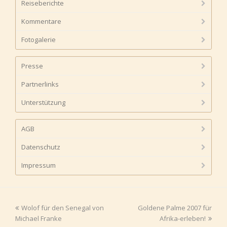
Reiseberichte
Kommentare
Fotogalerie
Presse
Partnerlinks
Unterstützung
AGB
Datenschutz
Impressum
vorheriger
Wolof für den Senegal von
Goldene Palme 2007 für
Nächster
Michael Franke
Beitrag:
Beitrag:
Afrika-erleben!