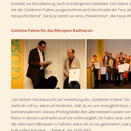
Kontakt zur Bevölkerung, auch in entlegenen Gebieten. Der kleine V
mit der Goldenen Palme ausgezeichnet wird, beschreibt die Tour als
herausfordernd“. Die Jury nennt sie eine „Pionierreise“, die neue W
Goldene Palme für die Äthiopien Radtouren
„herzlichen Glückwunsch zur Verleihung der „Goldenen Palme“ für de
steht dir voll zu, wenn ich bedenke, daß du es uns ermöglicht hast,
kennenzulernen. Dieses Privileg bleibt den allermeisten Leuten vor
Reise in dieses Land wohl auch mir nicht möglich. Ich habe zwar scho
die Idee nach Äthiopien zu fahren, wäre ich so nie gekommen, mal
kulturellen Barriere …“ Peter K. am 19.03.2007