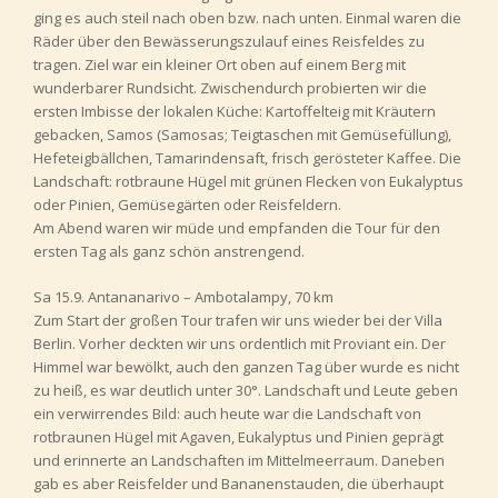
ging es auch steil nach oben bzw. nach unten. Einmal waren die
Räder über den Bewässerungszulauf eines Reisfeldes zu
tragen. Ziel war ein kleiner Ort oben auf einem Berg mit
wunderbarer Rundsicht. Zwischendurch probierten wir die
ersten Imbisse der lokalen Küche: Kartoffelteig mit Kräutern
gebacken, Samos (Samosas; Teigtaschen mit Gemüsefüllung),
Hefeteigbällchen, Tamarindensaft, frisch gerösteter Kaffee. Die
Landschaft: rotbraune Hügel mit grünen Flecken von Eukalyptus
oder Pinien, Gemüsegärten oder Reisfeldern.
Am Abend waren wir müde und empfanden die Tour für den
ersten Tag als ganz schön anstrengend.
Sa 15.9. Antananarivo – Ambotalampy, 70 km
Zum Start der großen Tour trafen wir uns wieder bei der Villa
Berlin. Vorher deckten wir uns ordentlich mit Proviant ein. Der
Himmel war bewölkt, auch den ganzen Tag über wurde es nicht
zu heiß, es war deutlich unter 30°. Landschaft und Leute geben
ein verwirrendes Bild: auch heute war die Landschaft von
rotbraunen Hügel mit Agaven, Eukalyptus und Pinien geprägt
und erinnerte an Landschaften im Mittelmeerraum. Daneben
gab es aber Reisfelder und Bananenstauden, die überhaupt