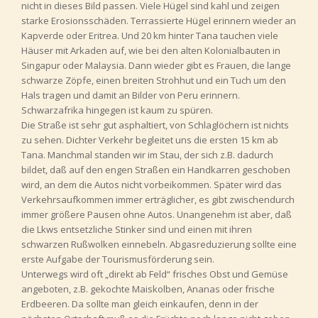
nicht in dieses Bild passen. Viele Hügel sind kahl und zeigen
starke Erosionsschäden. Terrassierte Hügel erinnern wieder an
Kapverde oder Eritrea. Und 20 km hinter Tana tauchen viele
Häuser mit Arkaden auf, wie bei den alten Kolonialbauten in
Singapur oder Malaysia. Dann wieder gibt es Frauen, die lange
schwarze Zöpfe, einen breiten Strohhut und ein Tuch um den
Hals tragen und damit an Bilder von Peru erinnern.
Schwarzafrika hingegen ist kaum zu spüren.
Die Straße ist sehr gut asphaltiert, von Schlaglöchern ist nichts
zu sehen. Dichter Verkehr begleitet uns die ersten 15 km ab
Tana. Manchmal standen wir im Stau, der sich z.B. dadurch
bildet, daß auf den engen Straßen ein Handkarren geschoben
wird, an dem die Autos nicht vorbeikommen. Später wird das
Verkehrsaufkommen immer erträglicher, es gibt zwischendurch
immer größere Pausen ohne Autos. Unangenehm ist aber, daß
die Lkws entsetzliche Stinker sind und einen mit ihren
schwarzen Rußwolken einnebeln. Abgasreduzierung sollte eine
erste Aufgabe der Tourismusförderung sein.
Unterwegs wird oft „direkt ab Feld“ frisches Obst und Gemüse
angeboten, z.B. gekochte Maiskolben, Ananas oder frische
Erdbeeren. Da sollte man gleich einkaufen, denn in der