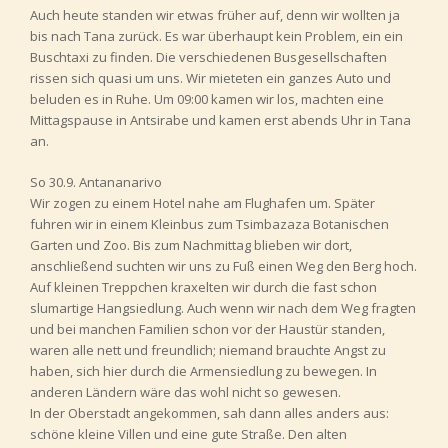
Auch heute standen wir etwas früher auf, denn wir wollten ja
bis nach Tana zurück. Es war überhaupt kein Problem, ein ein
Buschtaxi zu finden. Die verschiedenen Busgesellschaften
rissen sich quasi um uns. Wir mieteten ein ganzes Auto und
beluden es in Ruhe. Um 09:00 kamen wir los, machten eine
Mittagspause in Antsirabe und kamen erst abends Uhr in Tana
an.
So 30.9. Antananarivo
Wir zogen zu einem Hotel nahe am Flughafen um. Später
fuhren wir in einem Kleinbus zum Tsimbazaza Botanischen
Garten und Zoo. Bis zum Nachmittag blieben wir dort,
anschließend suchten wir uns zu Fuß einen Weg den Berg hoch.
Auf kleinen Treppchen kraxelten wir durch die fast schon
slumartige Hangsiedlung. Auch wenn wir nach dem Weg fragten
und bei manchen Familien schon vor der Haustür standen,
waren alle nett und freundlich; niemand brauchte Angst zu
haben, sich hier durch die Armensiedlung zu bewegen. In
anderen Ländern wäre das wohl nicht so gewesen.
In der Oberstadt angekommen, sah dann alles anders aus:
schöne kleine Villen und eine gute Straße. Den alten