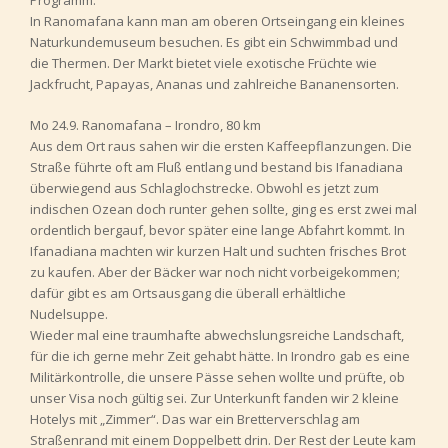
Programm.
In Ranomafana kann man am oberen Ortseingang ein kleines
Naturkundemuseum besuchen. Es gibt ein Schwimmbad und
die Thermen. Der Markt bietet viele exotische Früchte wie
Jackfrucht, Papayas, Ananas und zahlreiche Bananensorten.
Mo 24.9. Ranomafana – Irondro, 80 km
Aus dem Ort raus sahen wir die ersten Kaffeepflanzungen. Die
Straße führte oft am Fluß entlang und bestand bis Ifanadiana
überwiegend aus Schlaglochstrecke. Obwohl es jetzt zum
indischen Ozean doch runter gehen sollte, ging es erst zwei mal
ordentlich bergauf, bevor später eine lange Abfahrt kommt. In
Ifanadiana machten wir kurzen Halt und suchten frisches Brot
zu kaufen. Aber der Bäcker war noch nicht vorbeigekommen;
dafür gibt es am Ortsausgang die überall erhältliche
Nudelsuppe.
Wieder mal eine traumhafte abwechslungsreiche Landschaft,
für die ich gerne mehr Zeit gehabt hätte. In Irondro gab es eine
Militärkontrolle, die unsere Pässe sehen wollte und prüfte, ob
unser Visa noch gültig sei. Zur Unterkunft fanden wir 2 kleine
Hotelys mit „Zimmer“. Das war ein Bretterverschlag am
Straßenrand mit einem Doppelbett drin. Der Rest der Leute kam