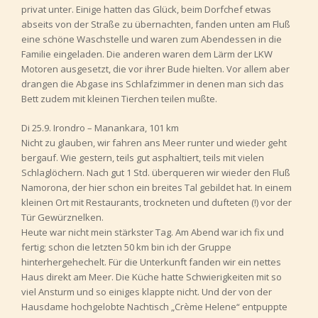
privat unter. Einige hatten das Glück, beim Dorfchef etwas
abseits von der Straße zu übernachten, fanden unten am Fluß
eine schöne Waschstelle und waren zum Abendessen in die
Familie eingeladen. Die anderen waren dem Lärm der LKW
Motoren ausgesetzt, die vor ihrer Bude hielten. Vor allem aber
drangen die Abgase ins Schlafzimmer in denen man sich das
Bett zudem mit kleinen Tierchen teilen mußte.
Di 25.9. Irondro – Manankara, 101 km
Nicht zu glauben, wir fahren ans Meer runter und wieder geht
bergauf. Wie gestern, teils gut asphaltiert, teils mit vielen
Schlaglöchern. Nach gut 1 Std. überqueren wir wieder den Fluß
Namorona, der hier schon ein breites Tal gebildet hat. In einem
kleinen Ort mit Restaurants, trockneten und dufteten (!) vor der
Tür Gewürznelken.
Heute war nicht mein stärkster Tag. Am Abend war ich fix und
fertig; schon die letzten 50 km bin ich der Gruppe
hinterhergehechelt. Für die Unterkunft fanden wir ein nettes
Haus direkt am Meer. Die Küche hatte Schwierigkeiten mit so
viel Ansturm und so einiges klappte nicht. Und der von der
Hausdame hochgelobte Nachtisch „Crème Helene“ entpuppte