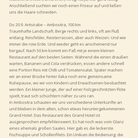
Anschließend suchten wir noch einen Friseur auf und ließen
uns die Haare schneiden.
Do 20.9. Antsirabe – Ambositra, 100 km
Traumhafte Landschaft. Berge rechts und links, oft am Fluß
entlang. Reisfelder, Reisterrassen, aber auch Weizen. Und wie
immer die rote Erde. Und wieder geht es anscheinend nur
bergauf. Nach 50 km kommt ein Paß mit je einem kleinen
Restaurant auf den beiden Seiten. Während die einen draußen
warten, Bananen und Cola verdrücken, essen andere schnell
eine Portion Reis mit Chilli und Tomatensalat. Später machen
wir an einer Brücke hinter Ilaka noch eine gemeinsame
Ruhepause, wo wir von Kindern und Erwachsenen beobachtet
werden. Ein kleiner Junge, der auf einer holzgeschnitzten Flöte
spielt, traut sich schüchtern näher zu uns ran.
In Ambositra schauten wir uns verschiedene Unterkünfte an
und blieben in dem alten, schon etwas heruntergekommenen
Grand Hotel. Das Restaurant des Grand Hotel ist
ausgesprochen empfehlenswert. Es hat noch was vom Glanz
eines ehemals großen Saales. Hier gab es die leckerste
Fischsuppe und Schollenfilets. Ein Unikum die Bedienung: die