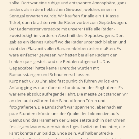
sollte. Dort war eine ruhige und entspannte Atmosphäre, ganz
anders als in dem hektischen Gewusel, welches einen in
Senegal erwarten würde. Wir kauften für alle ein 1. Klasse
Ticket, dann brachten wir die Räder vorbei zum Gepäckwagen.
Der Lademeister verpackte mit unserer Hilfe alle Räder -
zweistöckig!- im vorderen Abschnitt des Gepäckwagens. Dort
gab es ein kleines Kabuff wo die Räder unter sich blieben und
nicht den Platz mit vollen Bananenkörben teilen mußten. Es
wäre einfacher gewesen, wir hätten bei allen Rädern den
Lenker quer gestellt und die Pedalen abgemacht. Das
Gepäckabteil hatte keine Türen; die wurden mit
Bambusstangen und Schnur verschlossen.
Kurz nach 07:00 Uhr, also fast pünktlich fuhren wir los -am
Anfang ging es quer über die Landebahn des Flughafens. Es
war eine absolut aufregende Fahrt. Die meiste Zeit standen wir
an den auch während der Fahrt offenen Türen und
fotografierten. Die Landschaft war spannend, aber nach ein
paar Stunden drückte uns der Qualm der Lokomotive aufs
Gemüt und das Hämmern der Gleise setzte sich in den Ohren
fest. Irgendwann waren wir durchgeschwitzt und meinten, die
Fahrt könnte nun bald zu Ende sein. Auf halber Strecke