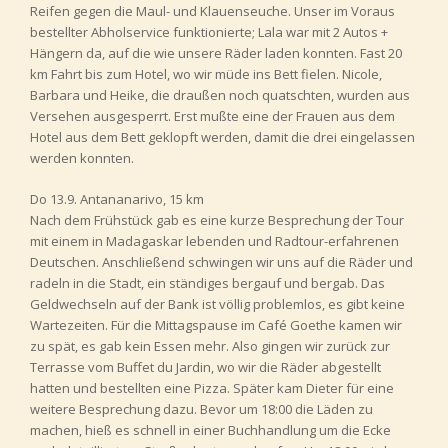
Reifen gegen die Maul- und Klauenseuche. Unser im Voraus
bestellter Abholservice funktionierte; Lala war mit 2 Autos +
Hängern da, auf die wie unsere Räder laden konnten. Fast 20
km Fahrt bis zum Hotel, wo wir müde ins Bett fielen. Nicole,
Barbara und Heike, die draußen noch quatschten, wurden aus
Versehen ausgesperrt. Erst mußte eine der Frauen aus dem
Hotel aus dem Bett geklopft werden, damit die drei eingelassen
werden konnten.
Do 13.9. Antananarivo, 15 km
Nach dem Frühstück gab es eine kurze Besprechung der Tour
mit einem in Madagaskar lebenden und Radtour-erfahrenen
Deutschen. Anschließend schwingen wir uns auf die Räder und
radeln in die Stadt, ein ständiges bergauf und bergab. Das
Geldwechseln auf der Bank ist völlig problemlos, es gibt keine
Wartezeiten. Für die Mittagspause im Café Goethe kamen wir
zu spät, es gab kein Essen mehr. Also gingen wir zurück zur
Terrasse vom Buffet du Jardin, wo wir die Räder abgestellt
hatten und bestellten eine Pizza. Später kam Dieter für eine
weitere Besprechung dazu. Bevor um 18:00 die Läden zu
machen, hieß es schnell in einer Buchhandlung um die Ecke