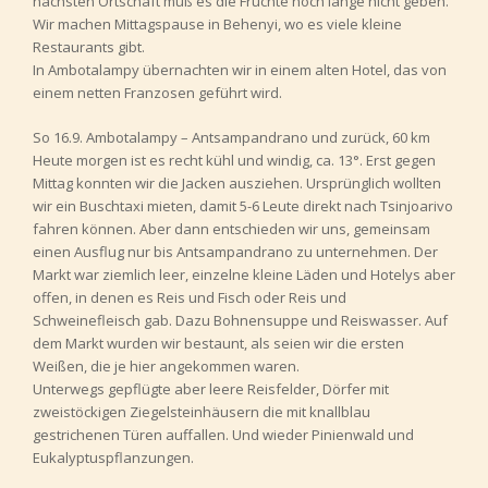
nächsten Ortschaft muß es die Früchte noch lange nicht geben.
Wir machen Mittagspause in Behenyi, wo es viele kleine
Restaurants gibt.
In Ambotalampy übernachten wir in einem alten Hotel, das von
einem netten Franzosen geführt wird.
So 16.9. Ambotalampy – Antsampandrano und zurück, 60 km
Heute morgen ist es recht kühl und windig, ca. 13°. Erst gegen
Mittag konnten wir die Jacken ausziehen. Ursprünglich wollten
wir ein Buschtaxi mieten, damit 5-6 Leute direkt nach Tsinjoarivo
fahren können. Aber dann entschieden wir uns, gemeinsam
einen Ausflug nur bis Antsampandrano zu unternehmen. Der
Markt war ziemlich leer, einzelne kleine Läden und Hotelys aber
offen, in denen es Reis und Fisch oder Reis und
Schweinefleisch gab. Dazu Bohnensuppe und Reiswasser. Auf
dem Markt wurden wir bestaunt, als seien wir die ersten
Weißen, die je hier angekommen waren.
Unterwegs gepflügte aber leere Reisfelder, Dörfer mit
zweistöckigen Ziegelsteinhäusern die mit knallblau
gestrichenen Türen auffallen. Und wieder Pinienwald und
Eukalyptuspflanzungen.