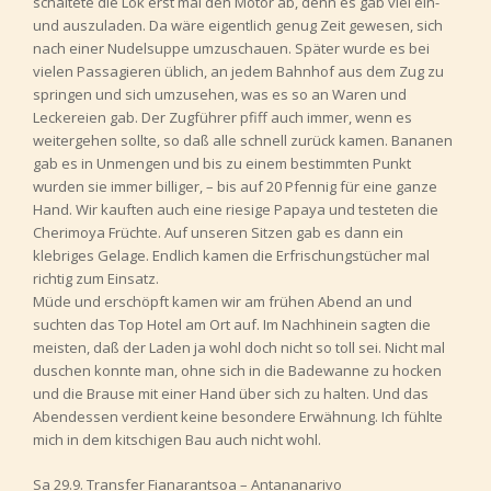
schaltete die Lok erst mal den Motor ab, denn es gab viel ein-
und auszuladen. Da wäre eigentlich genug Zeit gewesen, sich
nach einer Nudelsuppe umzuschauen. Später wurde es bei
vielen Passagieren üblich, an jedem Bahnhof aus dem Zug zu
springen und sich umzusehen, was es so an Waren und
Leckereien gab. Der Zugführer pfiff auch immer, wenn es
weitergehen sollte, so daß alle schnell zurück kamen. Bananen
gab es in Unmengen und bis zu einem bestimmten Punkt
wurden sie immer billiger, – bis auf 20 Pfennig für eine ganze
Hand. Wir kauften auch eine riesige Papaya und testeten die
Cherimoya Früchte. Auf unseren Sitzen gab es dann ein
klebriges Gelage. Endlich kamen die Erfrischungstücher mal
richtig zum Einsatz.
Müde und erschöpft kamen wir am frühen Abend an und
suchten das Top Hotel am Ort auf. Im Nachhinein sagten die
meisten, daß der Laden ja wohl doch nicht so toll sei. Nicht mal
duschen konnte man, ohne sich in die Badewanne zu hocken
und die Brause mit einer Hand über sich zu halten. Und das
Abendessen verdient keine besondere Erwähnung. Ich fühlte
mich in dem kitschigen Bau auch nicht wohl.
Sa 29.9. Transfer Fianarantsoa – Antananarivo