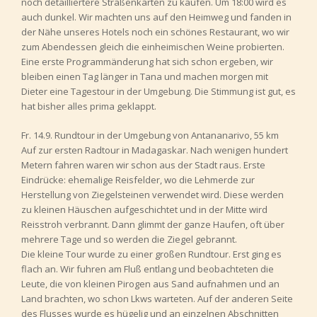
noch detailliertere Straßenkarten zu kaufen. Um 18:00 wird es
auch dunkel. Wir machten uns auf den Heimweg und fanden in
der Nähe unseres Hotels noch ein schönes Restaurant, wo wir
zum Abendessen gleich die einheimischen Weine probierten.
Eine erste Programmänderung hat sich schon ergeben, wir
bleiben einen Tag länger in Tana und machen morgen mit
Dieter eine Tagestour in der Umgebung. Die Stimmung ist gut, es
hat bisher alles prima geklappt.
Fr. 14.9. Rundtour in der Umgebung von Antananarivo, 55 km
Auf zur ersten Radtour in Madagaskar. Nach wenigen hundert
Metern fahren waren wir schon aus der Stadt raus. Erste
Eindrücke: ehemalige Reisfelder, wo die Lehmerde zur
Herstellung von Ziegelsteinen verwendet wird. Diese werden
zu kleinen Häuschen aufgeschichtet und in der Mitte wird
Reisstroh verbrannt. Dann glimmt der ganze Haufen, oft über
mehrere Tage und so werden die Ziegel gebrannt.
Die kleine Tour wurde zu einer großen Rundtour. Erst ging es
flach an. Wir fuhren am Fluß entlang und beobachteten die
Leute, die von kleinen Pirogen aus Sand aufnahmen und an
Land brachten, wo schon Lkws warteten. Auf der anderen Seite
des Flusses wurde es hügelig und an einzelnen Abschnitten