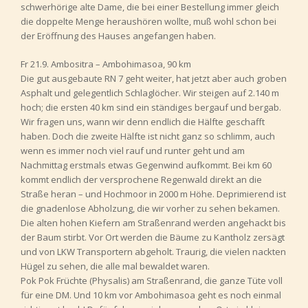
schwerhörige alte Dame, die bei einer Bestellung immer gleich
die doppelte Menge heraushören wollte, muß wohl schon bei
der Eröffnung des Hauses angefangen haben.
Fr 21.9. Ambositra – Ambohimasoa, 90 km
Die gut ausgebaute RN 7 geht weiter, hat jetzt aber auch groben
Asphalt und gelegentlich Schlaglöcher. Wir steigen auf 2.140 m
hoch; die ersten 40 km sind ein ständiges bergauf und bergab.
Wir fragen uns, wann wir denn endlich die Hälfte geschafft
haben. Doch die zweite Hälfte ist nicht ganz so schlimm, auch
wenn es immer noch viel rauf und runter geht und am
Nachmittag erstmals etwas Gegenwind aufkommt. Bei km 60
kommt endlich der versprochene Regenwald direkt an die
Straße heran – und Hochmoor in 2000 m Höhe. Deprimierend ist
die gnadenlose Abholzung, die wir vorher zu sehen bekamen.
Die alten hohen Kiefern am Straßenrand werden angehackt bis
der Baum stirbt. Vor Ort werden die Bäume zu Kantholz zersägt
und von LKW Transportern abgeholt. Traurig, die vielen nackten
Hügel zu sehen, die alle mal bewaldet waren.
Pok Pok Früchte (Physalis) am Straßenrand, die ganze Tüte voll
für eine DM. Und 10 km vor Ambohimasoa geht es noch einmal