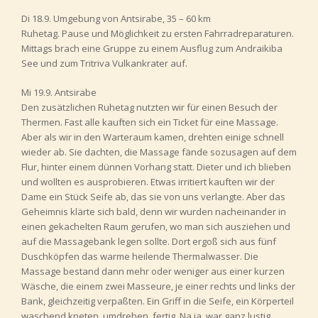
Di 18.9. Umgebung von Antsirabe, 35 – 60 km
Ruhetag. Pause und Möglichkeit zu ersten Fahrradreparaturen.
Mittags brach eine Gruppe zu einem Ausflug zum Andraikiba
See und zum Tritriva Vulkankrater auf.
Mi 19.9. Antsirabe
Den zusätzlichen Ruhetag nutzten wir für einen Besuch der
Thermen. Fast alle kauften sich ein Ticket für eine Massage.
Aber als wir in den Warteraum kamen, drehten einige schnell
wieder ab. Sie dachten, die Massage fände sozusagen auf dem
Flur, hinter einem dünnen Vorhang statt. Dieter und ich blieben
und wollten es ausprobieren. Etwas irritiert kauften wir der
Dame ein Stück Seife ab, das sie von uns verlangte. Aber das
Geheimnis klärte sich bald, denn wir wurden nacheinander in
einen gekachelten Raum gerufen, wo man sich ausziehen und
auf die Massagebank legen sollte. Dort ergoß sich aus fünf
Duschköpfen das warme heilende Thermalwasser. Die
Massage bestand dann mehr oder weniger aus einer kurzen
Wäsche, die einem zwei Masseure, je einer rechts und links der
Bank, gleichzeitig verpaßten. Ein Griff in die Seife, ein Körperteil
waschend kneten, umdrehen, fertig. Na ja, war ganz lustig.