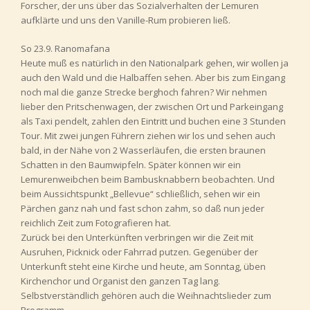
Forscher, der uns über das Sozialverhalten der Lemuren
aufklärte und uns den Vanille-Rum probieren ließ.
So 23.9. Ranomafana
Heute muß es natürlich in den Nationalpark gehen, wir wollen ja
auch den Wald und die Halbaffen sehen. Aber bis zum Eingang
noch mal die ganze Strecke berghoch fahren? Wir nehmen
lieber den Pritschenwagen, der zwischen Ort und Parkeingang
als Taxi pendelt, zahlen den Eintritt und buchen eine 3 Stunden
Tour. Mit zwei jungen Führern ziehen wir los und sehen auch
bald, in der Nähe von 2 Wasserläufen, die ersten braunen
Schatten in den Baumwipfeln. Später können wir ein
Lemurenweibchen beim Bambusknabbern beobachten. Und
beim Aussichtspunkt „Bellevue“ schließlich, sehen wir ein
Pärchen ganz nah und fast schon zahm, so daß nun jeder
reichlich Zeit zum Fotografieren hat.
Zurück bei den Unterkünften verbringen wir die Zeit mit
Ausruhen, Picknick oder Fahrrad putzen. Gegenüber der
Unterkunft steht eine Kirche und heute, am Sonntag, üben
Kirchenchor und Organist den ganzen Tag lang.
Selbstverständlich gehören auch die Weihnachtslieder zum