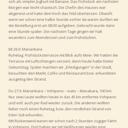
sich als simpler Joghurt mit Banane. Das Frühstück am nächsten
Morgen war leicht chaotisch. Die Chefin des Hauses war
abgereist und hatte dem Koch das Feld überlassen. Obwohl
wenn wir schon eine halbe Stunde vorher da waren durften wir
die Bestellung erst um 08:00 aufgeben. Gebracht wurde dann
eine Stunde später. Die nächsten Tage gingen wir halt
woanders zum Abendessen und zum Frühstücken.
Mi 26.9. Manankara
Ruhetag. Frühstücksterrasse mit Blick aufs Meer. Wir hatten die
Terrasse mit Luftschlangen verziert, denn heute hatte Dieter
Geburtstag. Später machten wir „Erledigungen“ in der Stadt,
besuchten den Markt, Cafés und Restaurant bzw. erkundeten
ausgiebig den Strand.
Do 27.9. Manankara – Vohipeno – Ivato – Manakara, 100 km
Nur zwei Leute wollten heute in das 45 km entfernte Vohipeno
und evtl. auch per Rad wieder zurück. Die anderen wollten
lieber noch einen Ruhetag, bzw. den nördlichen Strand von
Eden Sidi erkunden.
Mit Rückenwind waren wir schon nach 2 Stunden zügiger Fahrt
in Vohipeno. Dort haben wir mit Heißhunger wieder eine