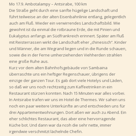
Mo 17.9. Ambotalampy – Antsirabe, 100 km
Die Straße geht durch eine sanfte hügelige Landschaft und
führt teilweise an der alten Eisenbahnlinie entlang, gelegentlich
auch am Fluß. Wieder ein verwirrendes Landschaftsbild. Wie
gewohnt ist da einmal die rotbraune Erde, die mit Pinien und
Eukalyptus anfangs an Südfrankreich erinnert. Später am Fluß
mit Reisterrassen wirkt die Landschaft eher „chinesisch“. Kinder
und Männer, die am Wegrand liegen und in die Runde schauen,
sowie die in der Ferne umherziehenden Viehherden strahlen
eine große Ruhe aus.
Kurz vor dem alten Bahnhofsgebäude von Sambaina
überraschte uns ein heftiger Regenschauer, übrigens der
einzige der ganzen Tour. Es gab dort viele Hotelys und Läden,
so daß wir uns noch rechtzeitig zum Kaffeetrinken in ein
Restaurant stürzen konnten. Nach 15 Minuten war alles vorbei.
In Antsirabe trafen wir uns im Hotel de Thermes. Wir sahen uns
noch ein paar weitere Unterkünfte an und entschieden uns für
drei Appartementwohnungen. Dort aßen wir auch zu Abend. Ein
eher schlichtes Restaurant, das aber eine hervorragende
Küche bot. Und dann war da ncoh die sehr nette, immer
irgendwie verschmitzt lächelnde Chefin.