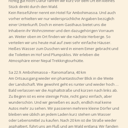
richtig gut hoch! Dafür fahren wir kurz vor dem Ort ein kleines
Stück direkt durch den Wald.
Kein Reiseführer nennt ein Hotel für Ambohimasoa. Und auch
vorher erhielten wir nur widersprüchliche Angaben bezüglich
einer Unterkunft. Doch in einem Gasthaus bietet uns die
Inhaberin ihr Wohnzimmer und den dazugehörigen Vorraum
an. Weiter oben im Ort finden wir die nächste Herberge. So
verteilen wir uns heute mal auf zwei sehr einfache Häuser.
Heißes Wasser zum Duschen wird in einem Eimer gebracht und
die Toiletten im Hof sind Plumpsklos. Wir erleben die
Atmosphäre einer Nepal Trekkingtourhütte.
Sa 22.9. Ambohimasoa – Ranomafana, 40 km
Am Ortsausgang wieder ein phantastischer Blick in die Weite
der Landschaft. Wie gewohnt geht es runter und wieder hoch …
Bald verlassen wir die Asphaltstraße und kürzen nach links ab.
Zu Beginn ist es eine steinige Piste, nicht ganz einfach, aber
wunderschön. Und wir genießen es auch, endlich mal keine
Autos mehr zu sehen. Wir passieren mehrere kleine Dörfer und
bleiben wie üblich an jedem Laden kurz stehen um Wasser
oder Lebensmittel zu kaufen. Nach 20 km ist die Straße wieder
asphaltiert, führt uns am Fluß und am Wald entlang. Wir fanden