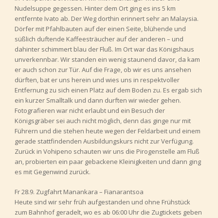
Nudelsuppe gegessen. Hinter dem Ort ging es ins 5 km
entfernte Ivato ab. Der Weg dorthin erinnert sehr an Malaysia.
Dörfer mit Pfahlbauten auf der einen Seite, blühende und
süßlich duftende Kaffeesträucher auf der anderen – und
dahinter schimmert blau der Fluß. Im Ort war das Königshaus
unverkennbar. Wir standen ein wenig staunend davor, da kam
er auch schon zur Tür. Auf die Frage, ob wir es uns ansehen
dürften, bat er uns herein und wies uns in respektvoller
Entfernung zu sich einen Platz auf dem Boden zu. Es ergab sich
ein kurzer Smalltalk und dann durften wir wieder gehen.
Fotografieren war nicht erlaubt und ein Besuch der
Königsgräber sei auch nicht möglich, denn das ginge nur mit
Führern und die stehen heute wegen der Feldarbeit und einem
gerade stattfindenden Ausbildungskurs nicht zur Verfügung.
Zurück in Vohipeno schauten wir uns die Pirogenstelle am Fluß
an, probierten ein paar gebackene Kleinigkeiten und dann ging
es mit Gegenwind zurück.
Fr 28.9. Zugfahrt Manankara – Fianarantsoa
Heute sind wir sehr früh aufgestanden und ohne Frühstück
zum Bahnhof geradelt, wo es ab 06:00 Uhr die Zugtickets geben