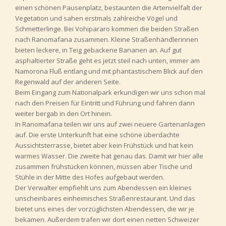
einen schönen Pausenplatz, bestaunten die Artenvielfalt der
Vegetation und sahen erstmals zahlreiche Vögel und
Schmetterlinge. Bei Vohipararo kommen die beiden Straßen
nach Ranomafana zusammen. Kleine Straßenhändlerinnen
bieten leckere, in Teig gebackene Bananen an. Auf gut
asphaltierter Straße geht es jetzt steil nach unten, immer am
Namorona Fluß entlang und mit phantastischem Blick auf den
Regenwald auf der anderen Seite.
Beim Eingang zum Nationalpark erkundigen wir uns schon mal
nach den Preisen für Eintritt und Führung und fahren dann
weiter bergab in den Ort hinein.
In Ranomafana teilen wir uns auf zwei neuere Gartenanlagen
auf. Die erste Unterkunft hat eine schöne überdachte
Aussichtsterrasse, bietet aber kein Frühstück und hat kein
warmes Wasser. Die zweite hat genau das. Damit wir hier alle
zusammen frühstücken können, müssen aber Tische und
Stühle in der Mitte des Hofes aufgebaut werden.
Der Verwalter empfiehlt uns zum Abendessen ein kleines
unscheinbares einheimisches Straßenrestaurant. Und das
bietet uns eines der vorzüglichsten Abendessen, die wir je
bekamen. Außerdem trafen wir dort einen netten Schweizer