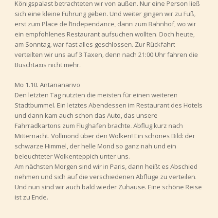
Königspalast betrachteten wir von außen. Nur eine Person ließ
sich eine kleine Führung geben. Und weiter gingen wir zu Fuß,
erst zum Place de l’Independance, dann zum Bahnhof, wo wir
ein empfohlenes Restaurant aufsuchen wollten. Doch heute,
am Sonntag, war fast alles geschlossen. Zur Rückfahrt
verteilten wir uns auf 3 Taxen, denn nach 21:00 Uhr fahren die
Buschtaxis nicht mehr.
Mo 1.10. Antananarivo
Den letzten Tag nutzten die meisten für einen weiteren
Stadtbummel. Ein letztes Abendessen im Restaurant des Hotels
und dann kam auch schon das Auto, das unsere
Fahrradkartons zum Flughafen brachte. Abflug kurz nach
Mitternacht. Vollmond über den Wolken! Ein schönes Bild: der
schwarze Himmel, der helle Mond so ganz nah und ein
beleuchteter Wolkenteppich unter uns.
Am nächsten Morgen sind wir in Paris, dann heißt es Abschied
nehmen und sich auf die verschiedenen Abflüge zu verteilen.
Und nun sind wir auch bald wieder Zuhause. Eine schöne Reise
ist zu Ende.