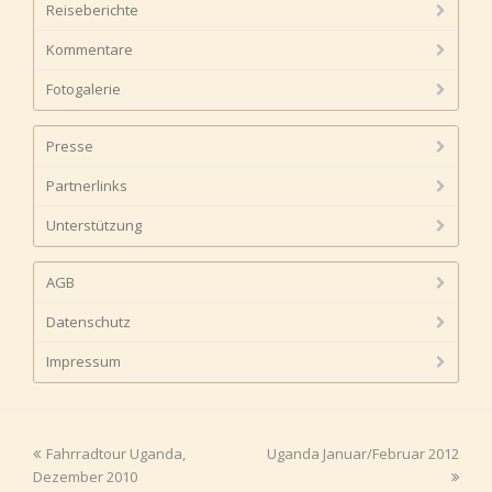
Reiseberichte
Kommentare
Fotogalerie
Presse
Partnerlinks
Unterstützung
AGB
Datenschutz
Impressum
vorheriger
Fahrradtour Uganda,
Uganda Januar/Februar 2012
Nächster
Dezember 2010
Beitrag:
Beitrag: