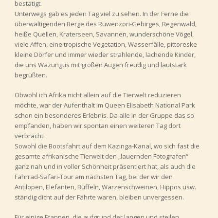
bestätigt.
Unterwegs gab es jeden Tag viel zu sehen. In der Ferne die
überwältigenden Berge des Ruwenzori-Gebirges, Regenwald,
heiße Quellen, Kraterseen, Savannen, wunderschöne Vögel,
viele Affen, eine tropische Vegetation, Wasserfälle, pittoreske
kleine Dörfer und immer wieder strahlende, lachende Kinder,
die uns Wazungus mit großen Augen freudig und lautstark
begrüßten.
Obwohl ich Afrika nicht allein auf die Tierwelt reduzieren
möchte, war der Aufenthalt im Queen Elisabeth National Park
schon ein besonderes Erlebnis. Da alle in der Gruppe das so
empfanden, haben wir spontan einen weiteren Tag dort
verbracht.
Sowohl die Bootsfahrt auf dem Kazinga-Kanal, wo sich fast die
gesamte afrikanische Tierwelt den „lauernden Fotografen“
ganz nah und in voller Schönheit präsentiert hat, als auch die
Fahrrad-Safari-Tour am nächsten Tag, bei der wir den
Antilopen, Elefanten, Büffeln, Warzenschweinen, Hippos usw.
ständig dicht auf der Fährte waren, bleiben unvergessen.
Für einige Etappen, die aufgrund der langen und steilen