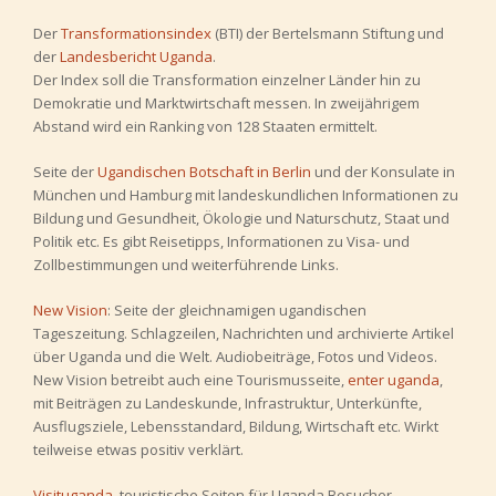
Der
Transformationsindex
(BTI) der Bertelsmann Stiftung und
der
Landesbericht Uganda
.
Der Index soll die Transformation einzelner Länder hin zu
Demokratie und Marktwirtschaft messen. In zweijährigem
Abstand wird ein Ranking von 128 Staaten ermittelt.
Seite der
Ugandischen Botschaft in Berlin
und der Konsulate in
München und Hamburg mit landeskundlichen Informationen zu
Bildung und Gesundheit, Ökologie und Naturschutz, Staat und
Politik etc. Es gibt Reisetipps, Informationen zu Visa- und
Zollbestimmungen und weiterführende Links.
New Vision
: Seite der gleichnamigen ugandischen
Tageszeitung. Schlagzeilen, Nachrichten und archivierte Artikel
über Uganda und die Welt. Audiobeiträge, Fotos und Videos.
New Vision betreibt auch eine Tourismusseite,
enter uganda
,
mit Beiträgen zu Landeskunde, Infrastruktur, Unterkünfte,
Ausflugsziele, Lebensstandard, Bildung, Wirtschaft etc. Wirkt
teilweise etwas positiv verklärt.
Visituganda
, touristische Seiten für Uganda Besucher.