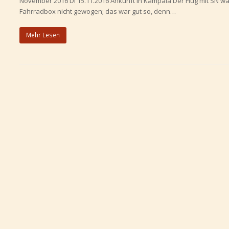
November 2016 Di 15.11.2016 Ankunft in Kampala Der Flug mit SN wa
Fahrradbox nicht gewogen; das war gut so, denn…
Mehr Lesen