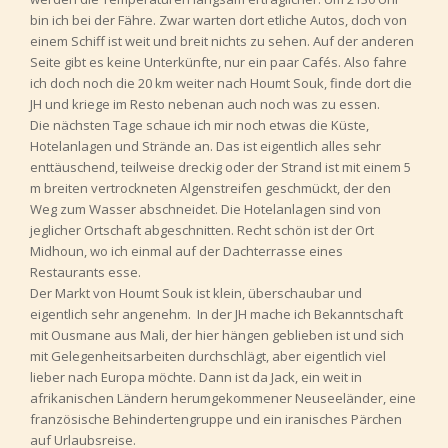
bin ich bei der Fähre. Zwar warten dort etliche Autos, doch von
einem Schiff ist weit und breit nichts zu sehen. Auf der anderen
Seite gibt es keine Unterkünfte, nur ein paar Cafés. Also fahre
ich doch noch die 20 km weiter nach Houmt Souk, finde dort die
JH und kriege im Resto nebenan auch noch was zu essen.
Die nächsten Tage schaue ich mir noch etwas die Küste,
Hotelanlagen und Strände an. Das ist eigentlich alles sehr
enttäuschend, teilweise dreckig oder der Strand ist mit einem 5
m breiten vertrockneten Algenstreifen geschmückt, der den
Weg zum Wasser abschneidet. Die Hotelanlagen sind von
jeglicher Ortschaft abgeschnitten. Recht schön ist der Ort
Midhoun, wo ich einmal auf der Dachterrasse eines
Restaurants esse.
Der Markt von Houmt Souk ist klein, überschaubar und
eigentlich sehr angenehm. In der JH mache ich Bekanntschaft
mit Ousmane aus Mali, der hier hängen geblieben ist und sich
mit Gelegenheitsarbeiten durchschlägt, aber eigentlich viel
lieber nach Europa möchte. Dann ist da Jack, ein weit in
afrikanischen Ländern herumgekommener Neuseeländer, eine
französische Behindertengruppe und ein iranisches Pärchen
auf Urlaubsreise.