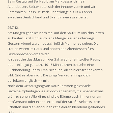
Beim Restaurant Bel Habib am Markt esse ich mein
Abendessen. Später setzt sich der Inhaber zu mir und wir
unterhalten uns in Deutsch. Er hat lange als LKW Fahrer
zwischen Deutschland und Skandinavien gearbeitet.
26.7.12.
Am Morgen gehe ich noch mal auf den Souk um Ansichtskarten
zu kaufen. Jetzt sind auch jede Menge Frauen unterwegs.
Gestern Abend waren ausschließlich Männer zu sehen. Die
Frauen waren im Haus und haben das Abendessen fürs
Fastenbrechen vorbereitet.
Ich besuche das ‚Museum der Sahara‘; nur ein großer Raum,
aber recht gut gemacht. 10-15 Min. reichen. Ich sehe eine
Buchhandlung und will mal schauen, ob es hier Straßenkarten
gibt. Gibt es aber nicht. Die junge Verkäuferin spricht in
perfektem englisch mit mir.
Nach dem Ortsausgang von Douz kommen gleich viele
Dattelpalmplantagen; es ist doch angenehm, mal wieder etwas
grün zu sehen. Allerdings sind die Bäume auch immer nur am
Straßenrand oder in der Ferne. Auf der Straße selbst ist kein
Schatten und die Sanddünen reflektieren blendend gleißendes
Licht.