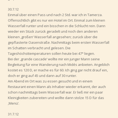
30.7.12
Einmal über einen Pass und nach 2 Std. war ich in Tamerza.
Offensichtlich gibt es nur ein Hotel im Ort. Einmal zum kleinen
Wasserfall runter und ein bisschen in die Schlucht rein. Dann
wieder ein Stück zurück geradelt und noch den anderen
kleinen ‚großen‘ Wasserfall angesehen; zurück über die
gepflasterte Oasenstraße. Nachmittags beim ersten Wasserfall
im Schatten verbracht und gelesen. Die
Tageshöchsttemperaturen sollen heute bei 47° liegen.
Bei der ‚grande cascade‘ wollte mir ein junger Mann seine
Begleitung für eine Wanderung nach Midés anbieten. Angeblich
kostet es 120 D, er mache es für 60. Ich ging gar nicht drauf ein,
doch er ging auf 45 und dann auf 30 runter.
Am Abend im Ort was zu essen gesucht und in einem
Restaurant einen Mann als Inhaber wieder erkannt, der auch
schon nachmittags beim Wasserfall war. Er ließ mir ein paar
Kleinigkeiten zubereiten und wollte dann stolze 15 D für das
‚Menü‘.
31.7.12