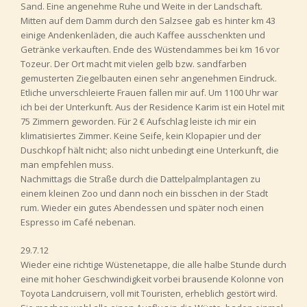
Sand. Eine angenehme Ruhe und Weite in der Landschaft.
Mitten auf dem Damm durch den Salzsee gab es hinter km 43
einige Andenkenläden, die auch Kaffee ausschenkten und
Getränke verkauften. Ende des Wüstendammes bei km 16 vor
Tozeur. Der Ort macht mit vielen gelb bzw. sandfarben
gemusterten Ziegelbauten einen sehr angenehmen Eindruck.
Etliche unverschleierte Frauen fallen mir auf. Um 1100 Uhr war
ich bei der Unterkunft. Aus der Residence Karim ist ein Hotel mit
75 Zimmern geworden. Für 2 € Aufschlag leiste ich mir ein
klimatisiertes Zimmer. Keine Seife, kein Klopapier und der
Duschkopf hält nicht; also nicht unbedingt eine Unterkunft, die
man empfehlen muss.
Nachmittags die Straße durch die Dattelpalmplantagen zu
einem kleinen Zoo und dann noch ein bisschen in der Stadt
rum. Wieder ein gutes Abendessen und später noch einen
Espresso im Café nebenan.
29.7.12
Wieder eine richtige Wüstenetappe, die alle halbe Stunde durch
eine mit hoher Geschwindigkeit vorbei brausende Kolonne von
Toyota Landcruisern, voll mit Touristen, erheblich gestört wird.