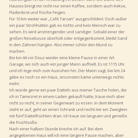
Hauses bringt mir nicht nur einen Kaffee, sondern auch Kekse,
Fladenbrot und frische Feigen.
Für 10 km weiter war „Café Tarzan“ ausgeschildert. Doch außer
ein paar Strohhütten gab es nichts und kein Mensch war zu
sehen. Es wird anstrengender und sandiger. Sobald einer der
großen Reisebusse überholt oder entgegenkommt, bleibt Sand
in den Zähnen hängen. Also immer schön den Mund zu
machen.
Bei km 44 vor Douz wieder eine kleine Pause in einer Art
Garage, wo sich auch ein junger Mann aufhielt. Es ist 1115 Uhr
und ich lege mich zum Ausruhen hin. Der Mann sagt, bei km 24
gäbe es noch so ein Haus, ansonsten käme unterwegs nichts
mehr.
Ich würde gerne ein paar Datteln aus meiner Tasche holen, die
ich in Tamezret in einem Laden gekauft hatte, traue mich aber
nicht so recht, in seiner Gegenwart zu essen. In dem Moment
steht er auf, geht an einen Schrank und reicht mir ein Zweiglein
mit fünf Dattelfrüchten dran. Ich kaue sie langsam und genieße
die Fruchtsüße.
Nach einer halben Stunde breche ich auf. Bei dem
angegebenen Haus will ich eine längere Pause machen, aber