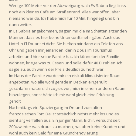
Wenige 100 Meter vor der Abzweigung nach Es Sabria liegt links
noch ein kleines Café am Straßenrand. Alles war offen, aber
niemand war da. Ich habe mich für 10 Min. hingelegt und bin
dann weiter.
In Es Sabria angekommen, sagten mir die im Schatten sitzenden
Männer, dass es hier keine Unterkunft mehr gäbe. Auch das
Hotel in El Fouar sei dicht. Sie hielten mir dann ein Telefon ans
Ohr und gaben mir jemanden, der in Douz im Tourismus
arbeitet und hier seine Familie hat. Ich könne bei der Familie
wohnen, kriege was zu Essen und solle dafür 40 D zahlen. Ich
sagte zu, auch wenn der Preis deutlich zu hoch war.
Im Haus der Familie wurde mir ein eiskalt klimatisierter Raum
angeboten, wo alle wohl gerade in Decken eingehüllt
geschlafen hatten. Ich zog es vor, mich in einem anderen Raum
hinzulegen, sonst hätte ich mir wohl gleich eine Erkältung
geholt.
Nachmittags ein Spaziergang im Ort und zum alten
französischen Fort. Da ist tatsächlich nichts mehr los und es
sieht arg verfallen aus. Ein junger Mann, Bichir, versucht seit
2004 wieder was draus zu machen, hat aber keine Kunden und
wohl auch kein Geld für eine Grundrenovierung.