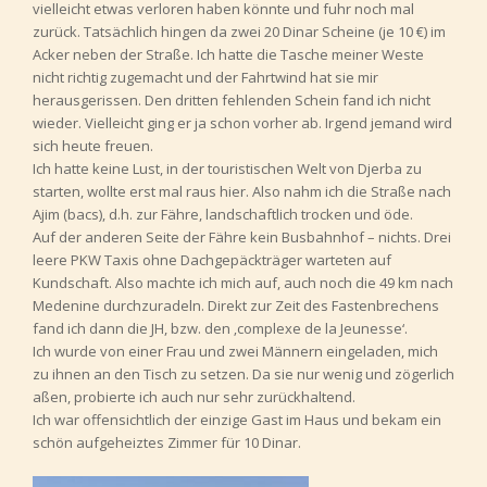
vielleicht etwas verloren haben könnte und fuhr noch mal
zurück. Tatsächlich hingen da zwei 20 Dinar Scheine (je 10 €) im
Acker neben der Straße. Ich hatte die Tasche meiner Weste
nicht richtig zugemacht und der Fahrtwind hat sie mir
herausgerissen. Den dritten fehlenden Schein fand ich nicht
wieder. Vielleicht ging er ja schon vorher ab. Irgend jemand wird
sich heute freuen.
Ich hatte keine Lust, in der touristischen Welt von Djerba zu
starten, wollte erst mal raus hier. Also nahm ich die Straße nach
Ajim (bacs), d.h. zur Fähre, landschaftlich trocken und öde.
Auf der anderen Seite der Fähre kein Busbahnhof – nichts. Drei
leere PKW Taxis ohne Dachgepäckträger warteten auf
Kundschaft. Also machte ich mich auf, auch noch die 49 km nach
Medenine durchzuradeln. Direkt zur Zeit des Fastenbrechens
fand ich dann die JH, bzw. den ‚complexe de la Jeunesse‘.
Ich wurde von einer Frau und zwei Männern eingeladen, mich
zu ihnen an den Tisch zu setzen. Da sie nur wenig und zögerlich
aßen, probierte ich auch nur sehr zurückhaltend.
Ich war offensichtlich der einzige Gast im Haus und bekam ein
schön aufgeheiztes Zimmer für 10 Dinar.