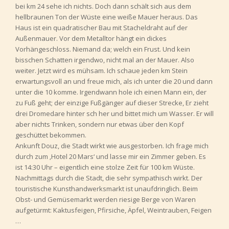
bei km 24 sehe ich nichts. Doch dann schält sich aus dem
hellbraunen Ton der Wüste eine weiße Mauer heraus. Das
Haus ist ein quadratischer Bau mit Stacheldraht auf der
Außenmauer. Vor dem Metalltor hängt ein dickes
Vorhängeschloss. Niemand da; welch ein Frust. Und kein
bisschen Schatten irgendwo, nicht mal an der Mauer. Also
weiter. Jetzt wird es mühsam. Ich schaue jeden km Stein
erwartungsvoll an und freue mich, als ich unter die 20 und dann
unter die 10 komme. Irgendwann hole ich einen Mann ein, der
zu Fuß geht; der einzige Fußgänger auf dieser Strecke, Er zieht
drei Dromedare hinter sch her und bittet mich um Wasser. Er will
aber nichts Trinken, sondern nur etwas über den Kopf
geschüttet bekommen.
Ankunft Douz, die Stadt wirkt wie ausgestorben. Ich frage mich
durch zum ‚Hotel 20 Mars‘ und lasse mir ein Zimmer geben. Es
ist 14:30 Uhr – eigentlich eine stolze Zeit für 100 km Wüste.
Nachmittags durch die Stadt, die sehr sympathisch wirkt. Der
touristische Kunsthandwerksmarkt ist unaufdringlich. Beim
Obst- und Gemüsemarkt werden riesige Berge von Waren
aufgetürmt: Kaktusfeigen, Pfirsiche, Äpfel, Weintrauben, Feigen
…