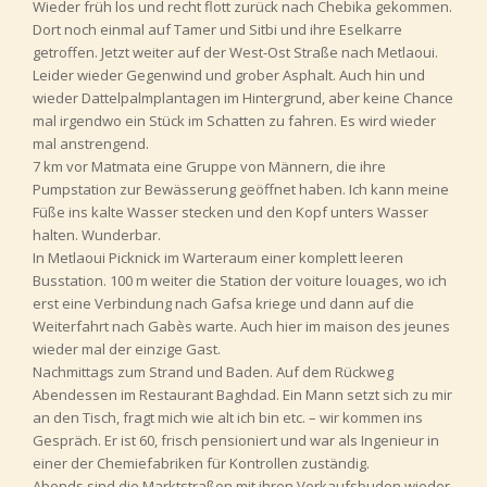
Wieder früh los und recht flott zurück nach Chebika gekommen.
Dort noch einmal auf Tamer und Sitbi und ihre Eselkarre
getroffen. Jetzt weiter auf der West-Ost Straße nach Metlaoui.
Leider wieder Gegenwind und grober Asphalt. Auch hin und
wieder Dattelpalmplantagen im Hintergrund, aber keine Chance
mal irgendwo ein Stück im Schatten zu fahren. Es wird wieder
mal anstrengend.
7 km vor Matmata eine Gruppe von Männern, die ihre
Pumpstation zur Bewässerung geöffnet haben. Ich kann meine
Füße ins kalte Wasser stecken und den Kopf unters Wasser
halten. Wunderbar.
In Metlaoui Picknick im Warteraum einer komplett leeren
Busstation. 100 m weiter die Station der voiture louages, wo ich
erst eine Verbindung nach Gafsa kriege und dann auf die
Weiterfahrt nach Gabès warte. Auch hier im maison des jeunes
wieder mal der einzige Gast.
Nachmittags zum Strand und Baden. Auf dem Rückweg
Abendessen im Restaurant Baghdad. Ein Mann setzt sich zu mir
an den Tisch, fragt mich wie alt ich bin etc. – wir kommen ins
Gespräch. Er ist 60, frisch pensioniert und war als Ingenieur in
einer der Chemiefabriken für Kontrollen zuständig.
Abends sind die Marktstraßen mit ihren Verkaufsbuden wieder