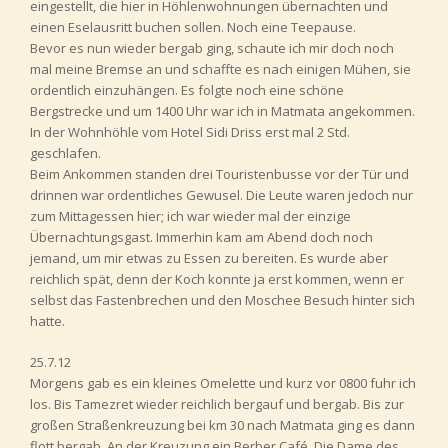
eingestellt, die hier in Höhlenwohnungen übernachten und
einen Eselausritt buchen sollen. Noch eine Teepause.
Bevor es nun wieder bergab ging, schaute ich mir doch noch
mal meine Bremse an und schaffte es nach einigen Mühen, sie
ordentlich einzuhängen. Es folgte noch eine schöne
Bergstrecke und um 1400 Uhr war ich in Matmata angekommen.
In der Wohnhöhle vom Hotel Sidi Driss erst mal 2 Std.
geschlafen.
Beim Ankommen standen drei Touristenbusse vor der Tür und
drinnen war ordentliches Gewusel. Die Leute waren jedoch nur
zum Mittagessen hier; ich war wieder mal der einzige
Übernachtungsgast. Immerhin kam am Abend doch noch
jemand, um mir etwas zu Essen zu bereiten. Es wurde aber
reichlich spät, denn der Koch konnte ja erst kommen, wenn er
selbst das Fastenbrechen und den Moschee Besuch hinter sich
hatte.
25.7.12
Morgens gab es ein kleines Omelette und kurz vor 0800 fuhr ich
los. Bis Tamezret wieder reichlich bergauf und bergab. Bis zur
großen Straßenkreuzung bei km 30 nach Matmata ging es dann
flott bergab. An der Kreuzung ein Berber Café. Die Dame des