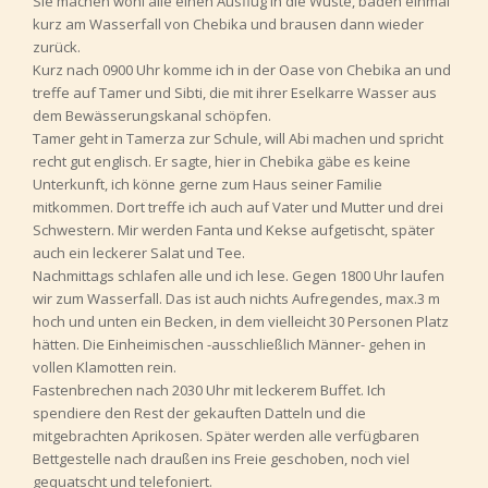
Sie machen wohl alle einen Ausflug in die Wüste, baden einmal
kurz am Wasserfall von Chebika und brausen dann wieder
zurück.
Kurz nach 0900 Uhr komme ich in der Oase von Chebika an und
treffe auf Tamer und Sibti, die mit ihrer Eselkarre Wasser aus
dem Bewässerungskanal schöpfen.
Tamer geht in Tamerza zur Schule, will Abi machen und spricht
recht gut englisch. Er sagte, hier in Chebika gäbe es keine
Unterkunft, ich könne gerne zum Haus seiner Familie
mitkommen. Dort treffe ich auch auf Vater und Mutter und drei
Schwestern. Mir werden Fanta und Kekse aufgetischt, später
auch ein leckerer Salat und Tee.
Nachmittags schlafen alle und ich lese. Gegen 1800 Uhr laufen
wir zum Wasserfall. Das ist auch nichts Aufregendes, max.3 m
hoch und unten ein Becken, in dem vielleicht 30 Personen Platz
hätten. Die Einheimischen -ausschließlich Männer- gehen in
vollen Klamotten rein.
Fastenbrechen nach 2030 Uhr mit leckerem Buffet. Ich
spendiere den Rest der gekauften Datteln und die
mitgebrachten Aprikosen. Später werden alle verfügbaren
Bettgestelle nach draußen ins Freie geschoben, noch viel
gequatscht und telefoniert.