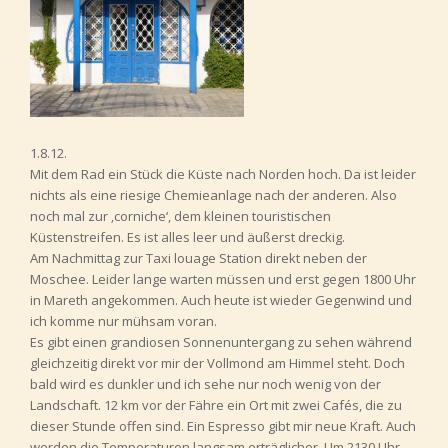
1.8.12.
Mit dem Rad ein Stück die Küste nach Norden hoch. Da ist leider
nichts als eine riesige Chemieanlage nach der anderen. Also
noch mal zur ‚corniche‘, dem kleinen touristischen
Küstenstreifen. Es ist alles leer und äußerst dreckig.
Am Nachmittag zur Taxi louage Station direkt neben der
Moschee. Leider lange warten müssen und erst gegen 1800 Uhr
in Mareth angekommen. Auch heute ist wieder Gegenwind und
ich komme nur mühsam voran.
Es gibt einen grandiosen Sonnenuntergang zu sehen während
gleichzeitig direkt vor mir der Vollmond am Himmel steht. Doch
bald wird es dunkler und ich sehe nur noch wenig von der
Landschaft. 12 km vor der Fähre ein Ort mit zwei Cafés, die zu
dieser Stunde offen sind. Ein Espresso gibt mir neue Kraft. Auch
werden die Temperaturen langsam erträglicher. Um 2130 Uhr